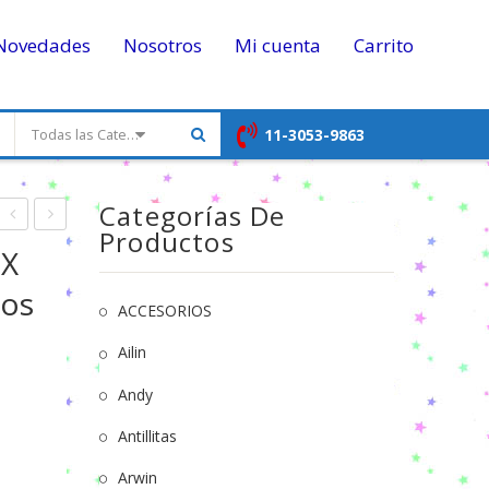
Novedades
Nosotros
Mi cuenta
Carrito
11-3053-9863
Todas las Categorias
Categorías De
Productos
Silicona
Toalla
 X
Osito
Towell
mos
Peluche
Infantil
ACCESORIOS
con
Personajes
Ailin
broche
Surtidos
Andy
metal
en
en
Diseños
Antillitas
bolsita
Varios
Arwin