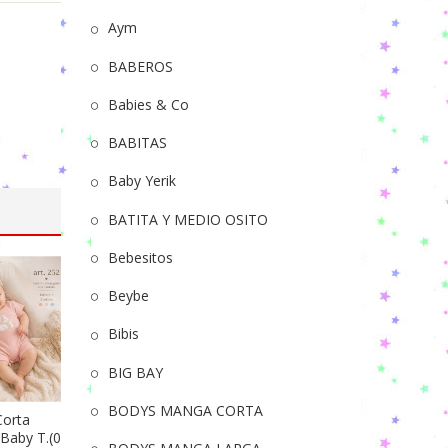
individual
SUPEROFERTA
Hermosa
Aym
calidad
BABEROS
Babies & Co
BABITAS
Baby Yerik
BATITA Y MEDIO OSITO
Bebesitos
Beybe
Bibis
BIG BAY
BODYS MANGA CORTA
Corta
Baby T.(0