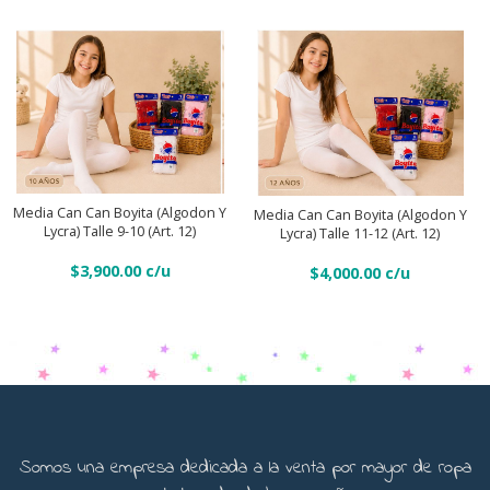
talle
talle
5-
7-
6
8
(Art
(Art.
12)
12)
Media
Media
quantity
quantity
can
can
can
can
Añadir Al Carrito
Añadir Al Carrito
Media Can Can Boyita (Algodon Y
Media Can Can Boyita (Algodon Y
Boyita
Boyita
Lycra) Talle 9-10 (Art. 12)
Lycra) Talle 11-12 (Art. 12)
(Algodon
(Algodon
$
3,900.00
$
4,000.00
y
y
lycra)
lycra)
talle
talle
9-
11-
10
12
(Art.
(Art.
12)
12)
quantity
Somos una empresa dedicada a la venta por mayor de ropa
quantity