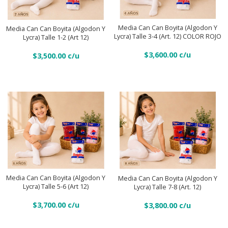
(Art.
can
can
12)
can
can
Añadir Al Carrito
Añadir Al Carrito
Media Can Can Boyita (Algodon Y
quantity
Media Can Can Boyita (Algodon Y
Boyita
Boyita
Lycra) Talle 3-4 (Art. 12) COLOR ROJO
Lycra) Talle 1-2 (Art 12)
(Algodon
(Algodon
$
3,600.00
y
$
3,500.00
y
lycra)
lycra)
talle
talle
3-
1-
4
2
(Art.
(Art
12)
12)
Media
Media
COLOR
quantity
can
can
ROJO
can
can
quantity
Añadir Al Carrito
Añadir Al Carrito
Media Can Can Boyita (Algodon Y
Media Can Can Boyita (Algodon Y
Boyita
Boyita
Lycra) Talle 5-6 (Art 12)
Lycra) Talle 7-8 (Art. 12)
(Algodon
(Algodon
$
3,700.00
$
3,800.00
y
y
lycra)
lycra)