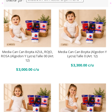
Ordenar por :
bajo
a
alto
Media
Media
can
can
can
Añadir Al Carrito
can
Media Can Can Boyita (Algodon Y
Media Can Can Boyita AZUL, ROJO,
Añadir Al Carrito
Boyita
Lycra) Talle 0 (Art. 12)
ROSA (Algodon Y Lycra) Talle 00 (Art.
Boyita
(Algodon
12)
AZUL,
$
3,300.00
y
$
3,000.00
ROJO,
lycra)
ROSA
talle
(Algodon
0
y
(Art.
lycra)
12)
talle
quantity
00
Media
Media