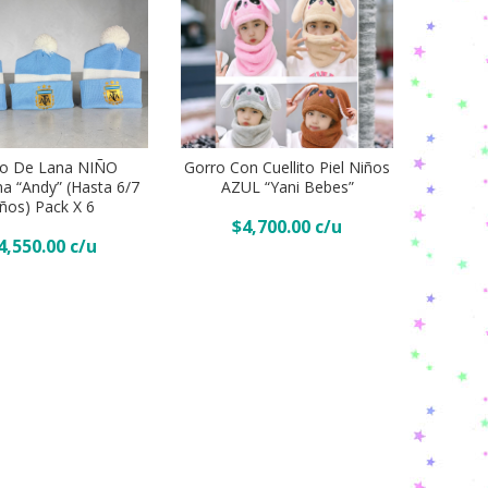
Gorro
con
ro De Lana NIÑO
Gorro Con Cuellito Piel Niños
cuellito
Añadir Al Carrito
na “Andy” (Hasta 6/7
AZUL “Yani Bebes”
r Al Carrito
Piel
ños) Pack X 6
$
4,700.00
Niños
4,550.00
AZUL
“Yani
Bebes”
quantity