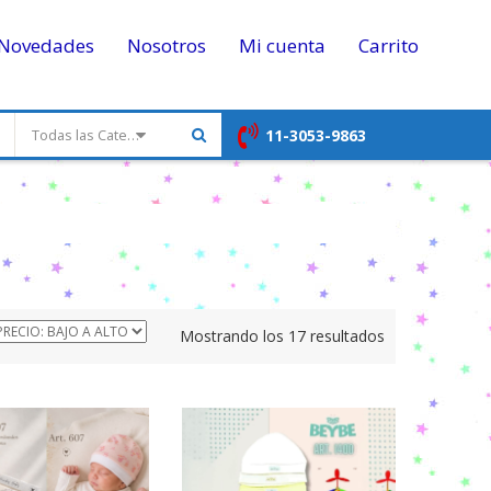
Novedades
Nosotros
Mi cuenta
Carrito
11-3053-9863
Todas las Categorias
Ordenado
Mostrando los 17 resultados
por
precio:
bajo
a