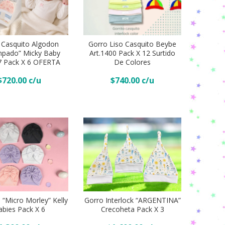
alto
Gorro
Liso
 Casquito Algodon
Gorro Liso Casquito Beybe
mpado” Micky Baby
Art.1400 Pack X 12 Surtido
casquito
r Al Carrito
Añadir Al Carrito
7 Pack X 6 OFERTA
De Colores
o”
Beybe
$
720.00
$
740.00
Art.1400
Pack
x
12
Surtido
de colores
quantity
Gorro
Interlock
 “Micro Morley” Kelly
Gorro Interlock “ARGENTINA”
"ARGENTINA"
r Al Carrito
Añadir Al Carrito
abies Pack X 6
Crecoheta Pack X 3
Crecoheta