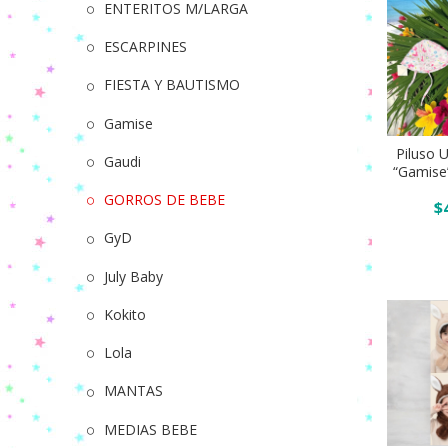
ENTERITOS M/LARGA
ESCARPINES
FIESTA Y BAUTISMO
Piluso
Gamise
UV
Piluso 
estampado
Gaudi
Añadir
“Gamise”
beba
GORROS DE BEBE
$
“Gamise”
T.
GyD
(0-
July Baby
1-
2)
Kokito
Art.55400
Lola
quantity
MANTAS
MEDIAS BEBE
Gorro