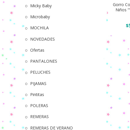
con
Gorro Co
Micky Baby
Niños “
bufanda
Añadir
Microbaby
Corderito
$
Niños
MOCHILA
“Yani
NOVEDADES
Bebes”
Surtido
Ofertas
de
PANTALONES
colores
quantity
PELUCHES
PIJAMAS
Pintitas
POLERAS
REMERAS
REMERAS DE VERANO