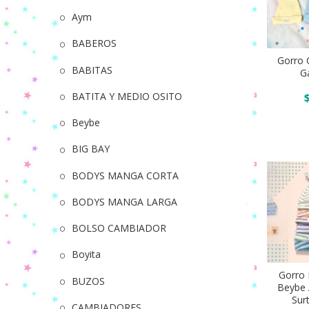
Aym
Gorro
BABEROS
con
Gorro 
nudo
Añadir
BABITAS
G
algodon
BATITA Y MEDIO OSITO
Gaudi
pack
Beybe
x12
BIG BAY
quantity
BODYS MANGA CORTA
BODYS MANGA LARGA
BOLSO CAMBIADOR
Boyita
Gorro
rayado
Gorro
BUZOS
Beybe 
con
Añadir
Sur
CAMBIADORES
Nudo