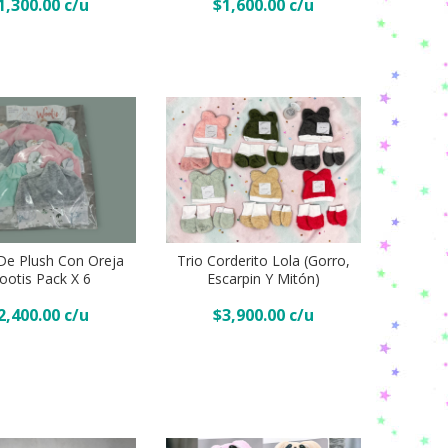
1,300.00
$
1,600.00
Pack
x
3
quantity
Trio
Corderito
De Plush Con Oreja
Trio Corderito Lola (Gorro,
lola
r Al Carrito
Añadir Al Carrito
otis Pack X 6
Escarpin Y Mitón)
(Gorro,
2,400.00
$
3,900.00
escarpin
y
mitón)
quantity