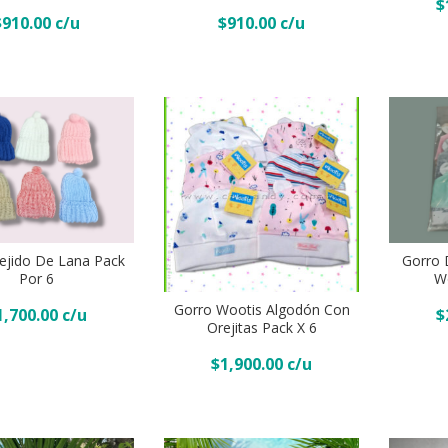
$
Babies
$
910.00
$
910.00
Beybe
Pack
Art.1404
x
Pack
6
x
quantity
12
Surtido
de
colores
Gorro
quantity
de
ejido De Lana Pack
Gorro 
Gorro
plush
 Al Carrito
Añadi
Por 6
Wo
wootis
con
Gorro Wootis Algodón Con
1,700.00
$
algodón
oreja
Añadir Al Carrito
Orejitas Pack X 6
con
Wootis
$
1,900.00
orejitas
Pack
pack
x
x
6
6
quantity