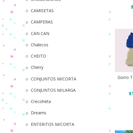
Beybe
CAMISETAS
Art.1403
CAMPERAS
Pack
x
CAN CAN
12
Surtido
Chalecos
de
CHEITO
colores
Gorro
quantity
Cherry
tejido
Gorro T
CONJUNTOS M/CORTA
de
Añadir
lana
CONJUNTOS M/LARGA
$
pack
por
Crecoheta
6
Dreams
quantity
ENTERITOS M/CORTA