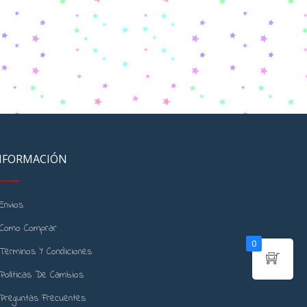
NFORMACIÓN
Envios
Como Comprar
0
Terminos Y Condiciones
Políticas De Cambios
Preguntas Frecuentes