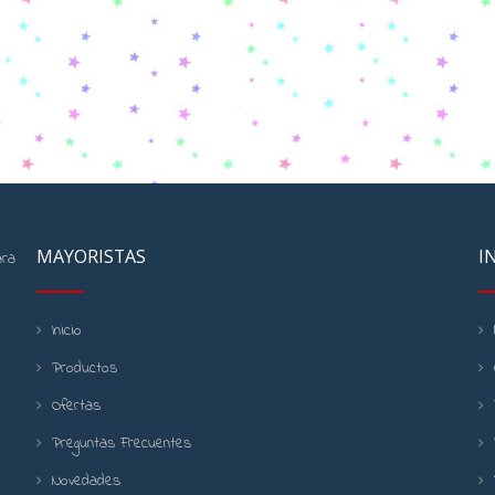
MAYORISTAS
I
ara
Inicio
Productos
Ofertas
Preguntas Frecuentes
Novedades