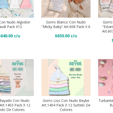
Gorro
Gorro
blanco
casquito
Con Nudo Algodon
Gorro Blanco Con Nudo
Gorro
con
 Al Carrito
Añadir Al Carrito
audi Pack X12
“Micky Baby” Art.608 Pack X 6
“Esta
algodon
Añadi
nudo
Art.60
“Estampad
$
640.00
$
650.00
“Micky
Micky
baby”
Baby
Art.608
Art.607
Pack
Pack
x
x
6
6
quantity
OFERTA
quantity
Turbante
Gorro
"Micro
Liso
 Rayado Con Nudo
Gorro Liso Con Nudo Beybe
Turbante
morley"
Añadi
Art.1403 Pack X 12
Art.1404 Pack X 12 Surtido De
B
con
 Al Carrito
Añadir Al Carrito
Kelly
tido De Colores
Colores
nudo