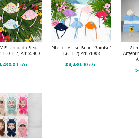
quantity
Piluso
Gorro
UV
De
UV Estampado Beba
Piluso UV Liso Bebe “Gamise”
Gor
Liso
 Al Carrito
Añadir Al Carrito
 T.(0-1-2) Art.55400
T.(0-1-2) Art.51008
Argenti
Lana
Añadi
bebe
A
NIÑO
4,430.00
$
4,430.00
“Gamise”
$
Argentina
T.
“Andy”
(0-
(Hasta
1-
6/7
2)
Años)
Art.51008
Pack
quantity
X
6
quantity