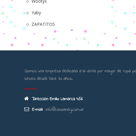
Wootys
Yaby
ZAPATITOS
Somos una empresa dedicada a la venta por mayor de ropa p
bebes desde hace 30 años.
Dirección: Emilio Lamarca 456
E-mail:
info@casaandy.com.ar