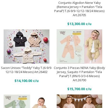
(6-
Algodon
Conjunto Algodon Nene Yaby
9/9-
Nene
(Remera Jersey + Pantalon “Tela
Añadir Al Carrito
Panal”) T.(6-9/9-12/12-18/24 Meses)
12/12-
Yaby
Art.26705
18/24
(Remera
meses)
$
13,300.00
Jersey
Art.26706
+
quantity
Pantalon
“Tela
Panal”)
Sacon
T.
Unisex
Conjunto
(6-
“Teddy”
Añadir Al Carrito
3
9/9-
Sacon Unisex “Teddy” Yaby T.(6-9/9-
Conjunto 3 Piezas NENA Yaby (Body
Yaby
piezas
12/12-18/24 Meses) Art.26402
Jersey, Saquito Y Pantalon “tela
12/12-
Añadir Al Carrito
T.
Panal”) T.(RN/0-3/3-6 Meses)
NENA
18/24
Art.26700
$
14,100.00
(6-
Yaby
meses)
9/9-
$
15,700.00
(Body
Art.26705
12/12-
jersey,
quantity
18/24
saquito
meses)