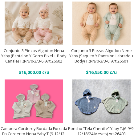
(Pantalon
meses)
y
Art.26701
gorro
quantity
Pixel
+
Conjunto
Conjunto
body
3
3
canale)
piezas
piezas
Conjunto 3 Piezas Algodon Nena
Conjunto 3 Piezas Algodon Nene
Añadir Al Carrito
Añadir Al Carrito
Yaby (Pantalon Y Gorro Pixel + Body
Yaby (Saquito Y Pantalon Labrado +
T.
Algodon
Algodon
Canale) T.(RN/0-3/3-6) Art.26602
Body) T.(RN/0-3/3-6) Art.26601
(RN/0-
nena
Nene
3/3-
$
16,000.00
$
16,950.00
Yaby
Yaby
6)
(Pantalon
(Saquito
Art.26603
y
y
quantity
gorro
Pantalon
Pixel
labrado
Poncho
+
+
Campera
“Tela
body
body)
Corderoy
Chenille”
Añadir Al Carrito
canale)
T.
bordada
Campera Corderoy Bordada Forrada
Poncho “Tela Chenille” Yaby T.(6-9/9-
Añadir Al Carrito
Yaby
En Corderito Nena Yaby T.(9-12/12-
12/18/24 Meses) Art.26403
T.
(RN/0-
forrada