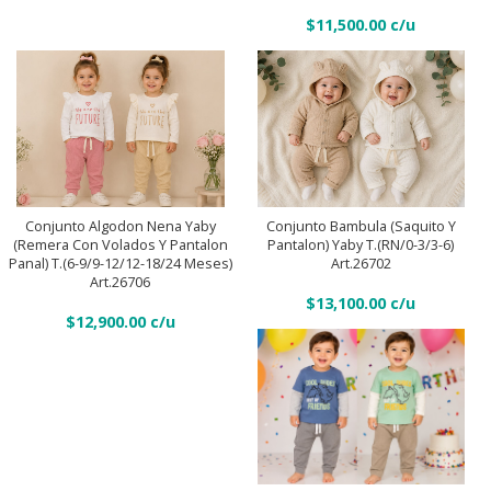
Art.26712
T.
Surtido
$
11,500.00
(0-
de
3/3-
colores
6/6-
quantity
9
meses)
Art.26606
Conjunto
Conjunto
quantity
Bambula
Algodon
(saquito
Conjunto Algodon Nena Yaby
Conjunto Bambula (saquito Y
Añadir Al Carrito
Nena
(Remera Con Volados Y Pantalon
Pantalon) Yaby T.(RN/0-3/3-6)
Añadir Al Carrito
y
Panal) T.(6-9/9-12/12-18/24 Meses)
Art.26702
Yaby
pantalon)
Art.26706
(Remera
$
13,100.00
Yaby
$
12,900.00
con
T.
volados
(RN/0-
y
3/3-
pantalon
6)
panal)
Art.26702
T.
Conjunto
quantity