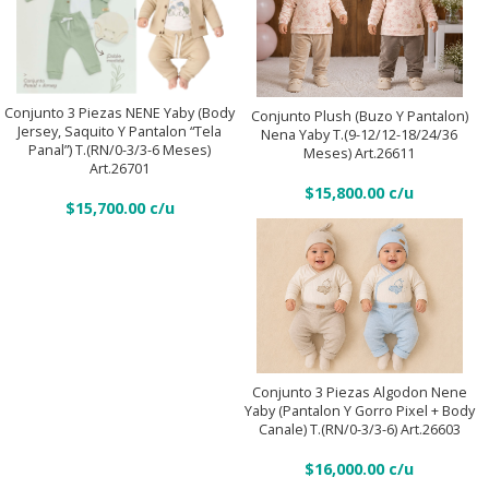
y
Art.26402
pantalon
quantity
“tela
Conjunto
Conjunto
panal”)
Plush
3
T.
(Buzo
Conjunto 3 Piezas NENE Yaby (Body
Conjunto Plush (Buzo Y Pantalon)
Añadir Al Carrito
piezas
Jersey, Saquito Y Pantalon “tela
(RN/0-
Añadir Al Carrito
Nena Yaby T.(9-12/12-18/24/36
Y
Panal”) T.(RN/0-3/3-6 Meses)
Meses) Art.26611
NENE
3/3-
Pantalon)
Art.26701
Yaby
6
$
15,800.00
Nena
$
15,700.00
(Body
meses)
Yaby
jersey,
Art.26700
T.
saquito
quantity
(9-
y
12/12-
pantalon
18/24/36
Conjunto
“tela
Meses)
3
panal”)
Art.26611
piezas
Conjunto 3 Piezas Algodon Nene
Añadir Al Carrito
T.
Yaby (Pantalon Y Gorro Pixel + Body
quantity
Algodon
(RN/0-
Canale) T.(RN/0-3/3-6) Art.26603
nene
3/3-
$
16,000.00
Yaby
6