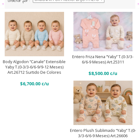
Ordenar por :
bajo
a
alto
Entero
friza
Body
nena
Añadir Al Carrito
algodon
Entero Friza Nena “Yaby” T.(0-3/3-
“Yaby”
“canale"
Body Algodon “canale” Extensible
6/6-9 Meses) Art.25311
Añadir Al Carrito
T.
Yaby T.(0-3/3-6/6-9/9-12 Meses)
extensible
Art.26712 Surtido De Colores
$
8,500.00
(0-
Yaby
3/3-
$
6,700.00
T.
6/6-
(0-
9
3/3-
meses)
6/6-
Entero
Art.25311
9/9-
plush
quantity
12
sublimado
Añadir Al Carrito
Entero Plush Sublimado “Yaby” T.(0-
meses)
“Yaby”
3/3-6/6-9 Meses) Art.26606