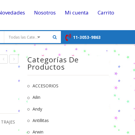
Novedades
Nosotros
Mi cuenta
Carrito
11-3053-9863
Todas las Categorias
Categorías De
Productos
Cepillo
Superhéroes
2
y
T.1
Peine
al 5
ACCESORIOS
en
Pack
Ailin
Cartuchera
x 6
Andy
“Shurita”
OFERTA
Art.
Antillitas
,
TRAJES
(141)
Arwin