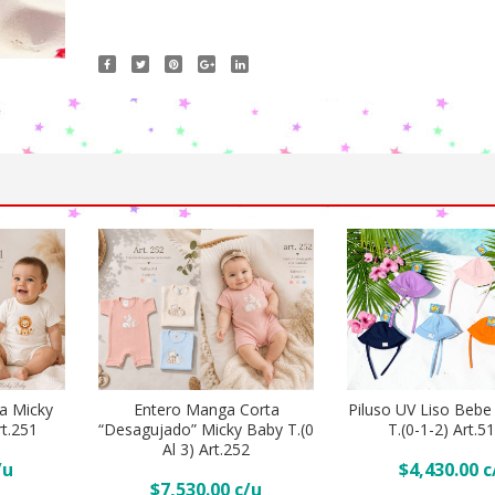
a Micky
Entero Manga Corta
Piluso UV Liso Bebe
rt.251
“Desagujado” Micky Baby T.(0
T.(0-1-2) Art.5
Al 3) Art.252
ito
Añadir Al Carr
$
4,430.00
Añadir Al Carrito
$
7,530.00