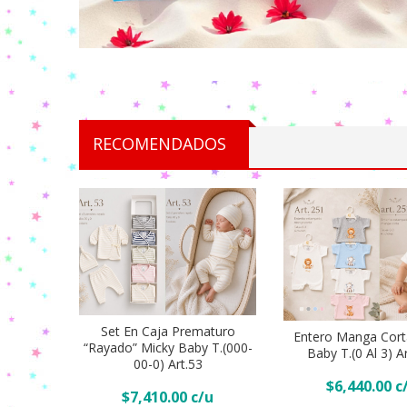
RECOMENDADOS
Set En Caja Prematuro
Entero Manga Cort
“Rayado” Micky Baby T.(000-
Baby T.(0 Al 3) A
00-0) Art.53
Añadir Al Carr
$
6,440.00
Añadir Al Carrito
$
7,410.00